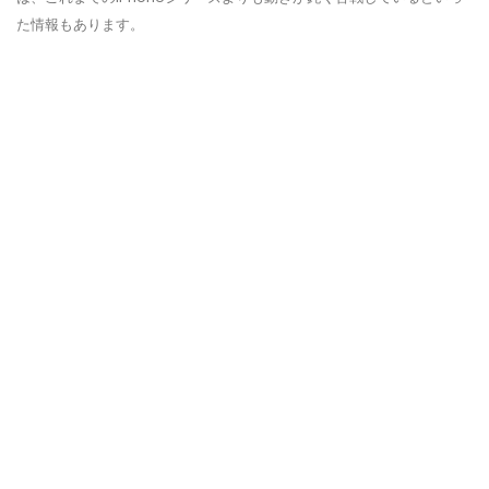
た情報もあります。
日本人にiPhoneが愛され続けて
いる理由
日本でのシェア率トップを誇るiPhoneについて徹底解説！
MENU
トップページ