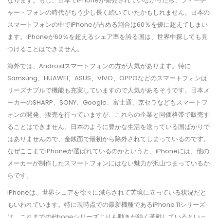
なります。もし、日本でiPhoneが発売されていなかったら、フィーチ
ャー・フォンの時代がもう少し長く続いていたかもしれません。日本の
スマートフォンの中でiPhoneが占める割合は60％を優に超えてしまい
ます。iPhoneが60％を超えるシェア率を誇る国は、世界中探しても見
つけることはできません。
海外では、Androidスマートフォンの方が人気があります。特に
Samsung、HUAWEI、ASUS、VIVO、OPPOなどのスマートフォンは
リーズナブルで機能も充実していますので人気があるそうです。日本メ
ーカーのSHARP、SONY、Google、富士通、京セラなどもスマートフ
ォンの開発、販売を行っていますが、これらの企業と同価格帯で販売す
ることはできません。日本のように豊かな生活を送っている国ばかりで
はありませんので、金銭面で最初から除外されてしまっているのです。
なぜここまでiPhoneが選ばれているのかというと、iPhoneには、他の
メーカーが制作したスマートフォンにはない魅力が沢山つまっているか
らです。
iPhoneは、世界シェアを徐々に減らされて苦境に立っている状況だと
もいわれています。特に現時点での最新機種であるiPhone 11シリーズ
は、これまでのiPhoneシリーズよりも動きが鈍く苦戦しているといっ